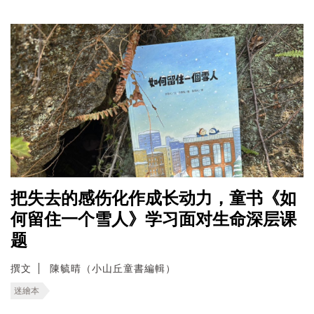
把失去的感伤化作成长动力，童书《如
何留住一个雪人》学习面对生命深层课
题
撰文
陳毓晴（小山丘童書編輯）
迷繪本