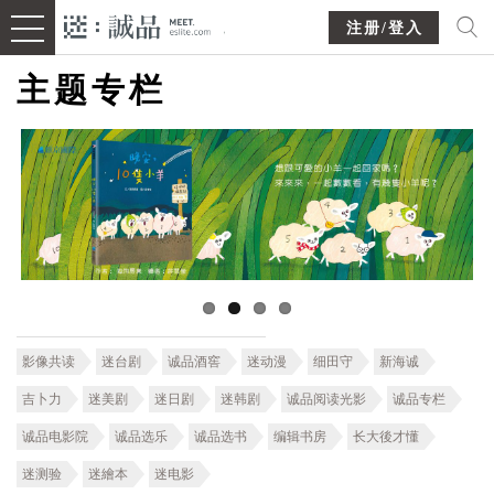
注册/登入
主题专栏
影像共读
迷台剧
诚品酒窖
迷动漫
细田守
新海诚
吉卜力
迷美剧
迷日剧
迷韩剧
诚品阅读光影
诚品专栏
诚品电影院
诚品选乐
诚品选书
编辑书房
长大後才懂
迷测验
迷繪本
迷电影