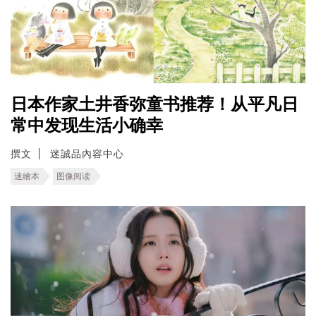
日本作家土井香弥童书推荐！从平凡日
常中发现生活小确幸
撰文
迷誠品內容中心
迷繪本
图像阅读