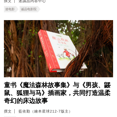
撰文
迷誠品內容中心
迷电影
诚品电影院
童书《魔法森林故事集》与《男孩、鼹
鼠、狐狸与马》插画家，共同打造温柔
奇幻的床边故事
撰文
藍依勤（繪本星球212-7版主）