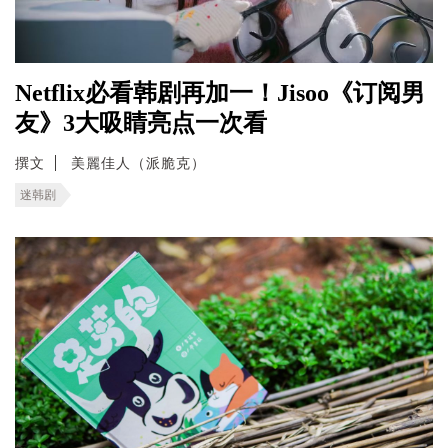
Netflix必看韩剧再加一！Jisoo《订阅男
友》3大吸睛亮点一次看
撰文
美麗佳人（派脆克）
迷韩剧