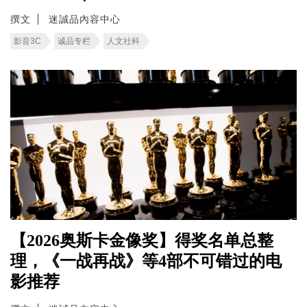
撰文
迷誠品內容中心
影音3C
诚品专栏
人文社科
【2026奥斯卡金像奖】得奖名单总整
理，《一战再战》等4部不可错过的电
影推荐