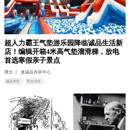
超人力霸王气垫游乐园降临诚品生活新
店！编辑开箱4米高气垫溜滑梯，放电
首选寒假亲子景点
撰文
迷誠品內容中心
诚品专栏
艺文活动