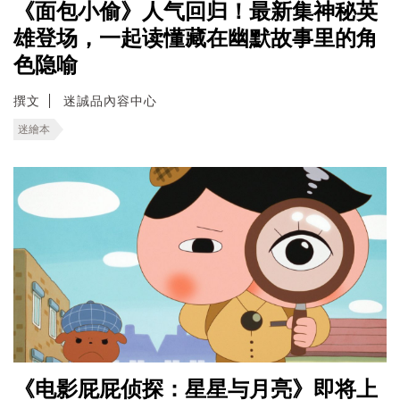
《面包小偷》人气回归！最新集神秘英
雄登场，一起读懂藏在幽默故事里的角
色隐喻
撰文
迷誠品內容中心
迷繪本
《电影屁屁侦探：星星与月亮》即将上