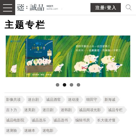
注册/登入
主题专栏
影像共读
迷台剧
诚品酒窖
迷动漫
细田守
新海诚
吉卜力
迷美剧
迷日剧
迷韩剧
诚品阅读光影
诚品专栏
诚品电影院
诚品选乐
诚品选书
编辑书房
长大後才懂
迷测验
迷繪本
迷电影