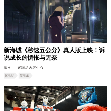
新海诚《秒速五公分》真人版上映！诉
说成长的惆怅与无奈
撰文
迷誠品內容中心
迷电影
新海诚