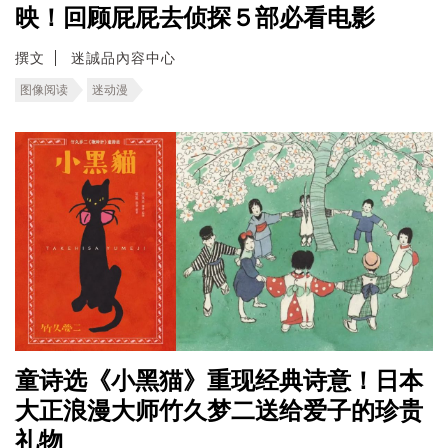
映！回顾屁屁去侦探５部必看电影
撰文
迷誠品內容中心
图像阅读
迷动漫
童诗选《小黑猫》重现经典诗意！日本
大正浪漫大师竹久梦二送给爱子的珍贵
礼物