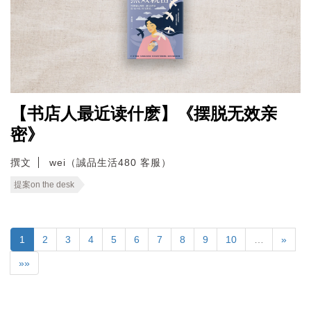
【书店人最近读什麽】《摆脱无效亲
密》
撰文
wei（誠品生活480 客服）
提案on the desk
1
2
3
4
5
6
7
8
9
10
…
»
»»