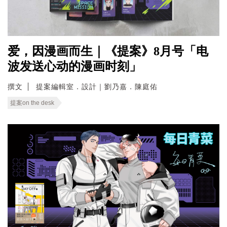
爱，因漫画而生｜《提案》8月号「电
波发送心动的漫画时刻」
撰文
提案編輯室．設計｜劉乃嘉．陳庭佑
提案on the desk