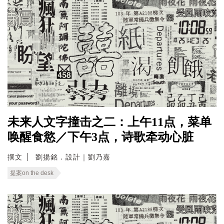
未来人文字撞击之二：上午11点，菜单
唤醒食慾／下午3点，诗歌牵动心脏
撰文
劉揚銘．設計｜劉乃嘉
提案on the desk