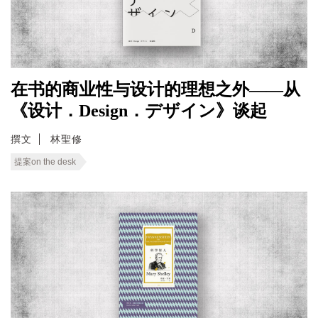
在书的商业性与设计的理想之外——从
《设计．Design．デザイン》谈起
撰文
林聖修
提案on the desk