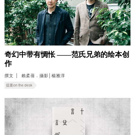
奇幻中带有惆怅 ——范氏兄弟的绘本创
作
撰文
賴柔蒨．攝影│楊雅淳
提案on the desk