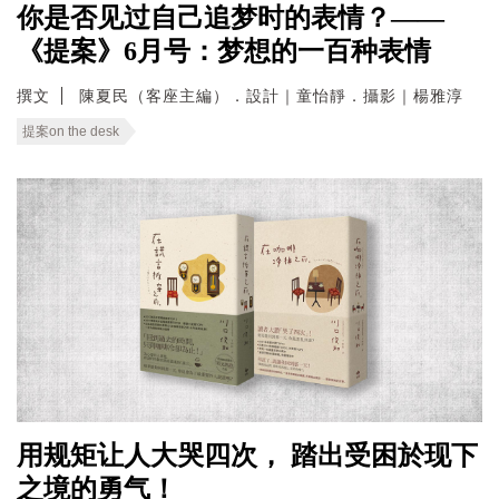
你是否见过自己追梦时的表情？——
《提案》6月号：梦想的一百种表情
撰文
陳夏民（客座主編）．設計｜童怡靜．攝影｜楊雅淳
提案on the desk
用规矩让人大哭四次， 踏出受困於现下
之境的勇气！