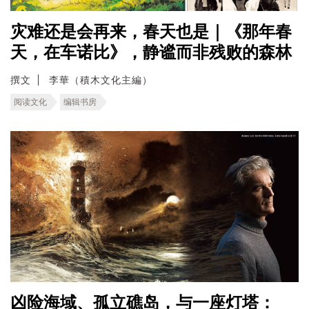
灾难还是会再来，春天也是｜《那年春
天，在车诺比》，静谧而非残败的森林
撰文
李華（積木文化主編）
阅读文化
编辑书房
凶险海域、孤立礁岛，与一座灯塔：