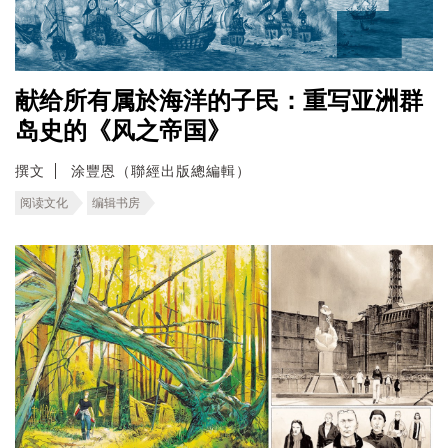
献给所有属於海洋的子民：重写亚洲群
岛史的《风之帝国》
撰文
涂豐恩（聯經出版總編輯）
阅读文化
编辑书房