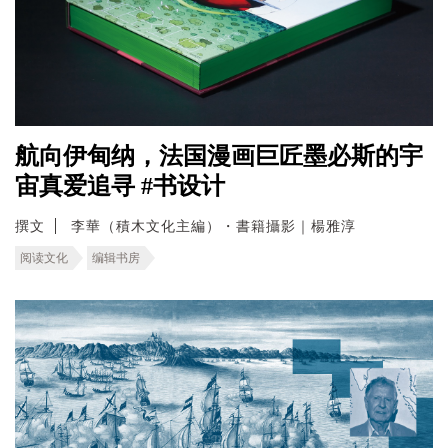
航向伊甸纳，法国漫画巨匠墨必斯的宇
宙真爱追寻 #书设计
撰文
李華（積木文化主編）・書籍攝影｜楊雅淳
阅读文化
编辑书房