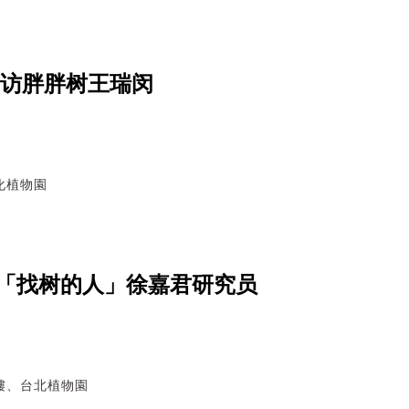
专访胖胖树王瑞闵
化植物園
「找树的人」徐嘉君研究员
樓、台北植物園