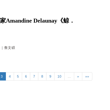
ndine Delaunay《鲸．
翻譯｜詹文碩
3
4
5
6
7
8
9
10
…
»
»»