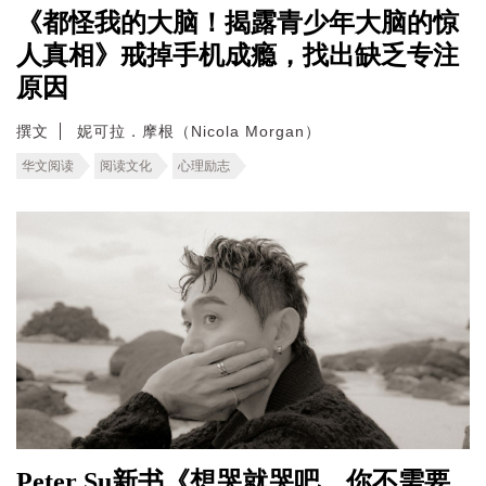
《都怪我的大脑！揭露青少年大脑的惊
人真相》戒掉手机成瘾，找出缺乏专注
原因
撰文
妮可拉．摩根（Nicola Morgan）
华文阅读
阅读文化
心理励志
Peter Su新书《想哭就哭吧，你不需要