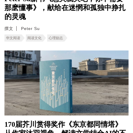
那麽懂事》，献给在迷惘和孤独中挣扎
的灵魂
撰文
Peter Su
华文阅读
阅读文化
心理励志
170届芥川赏得奖作《东京都同情塔》