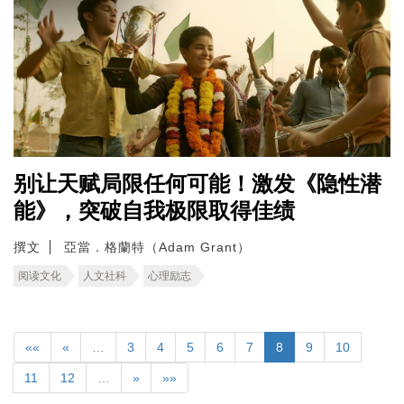
别让天赋局限任何可能！激发《隐性潜
能》，突破自我极限取得佳绩
撰文
亞當．格蘭特（Adam Grant）
阅读文化
人文社科
心理励志
««
«
…
3
4
5
6
7
8
9
10
11
12
…
»
»»