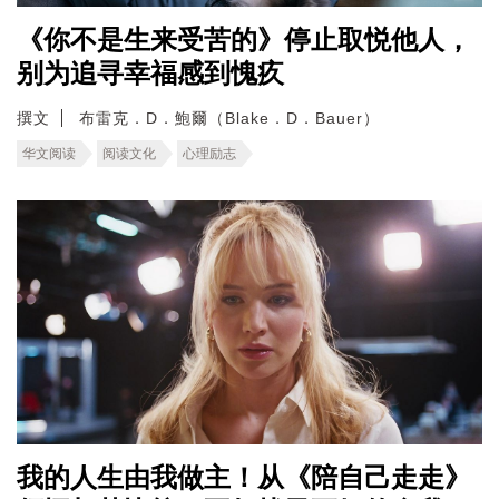
《你不是生来受苦的》停止取悦他人，
别为追寻幸福感到愧疚
撰文
布雷克．D．鮑爾（Blake．D．Bauer）
华文阅读
阅读文化
心理励志
我的人生由我做主！从《陪自己走走》