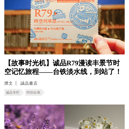
【故事时光机】诚品R79漫读丰景节时
空记忆旅程――台铁淡水线，到站了！
撰文
誠品書店
诚品专栏
特别企画