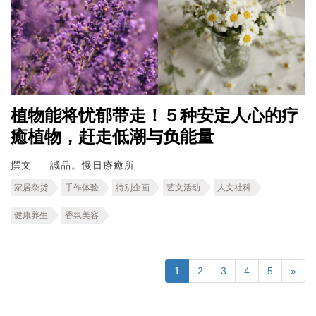
植物能将忧郁带走！５种安定人心的疗
癒植物，赶走低潮与负能量
撰文
誠品。慢日療癒所
家居杂货
手作体验
特别企画
艺文活动
人文社科
健康养生
香氛美容
1
2
3
4
5
»