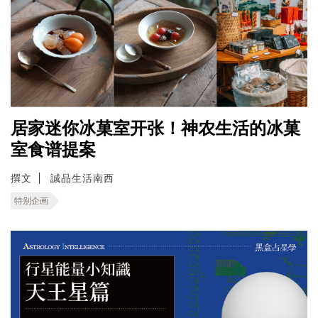
居家迷你冰菓室开张！神农生活的冰菓
室食谱提案
撰文
誠品生活南西
特别企画