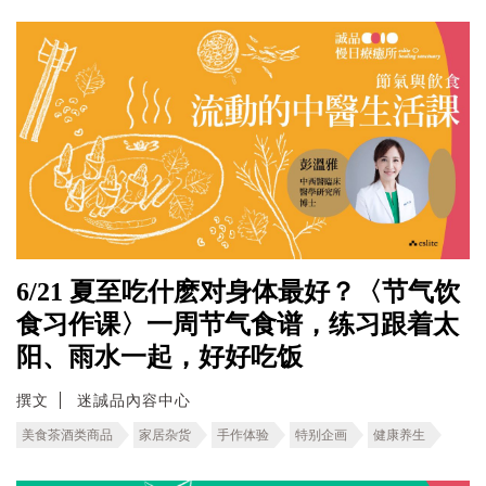
6/21 夏至吃什麽对身体最好？〈节气饮
食习作课〉一周节气食谱，练习跟着太
阳、雨水一起，好好吃饭
撰文
迷誠品內容中心
美食茶酒类商品
家居杂货
手作体验
特别企画
健康养生