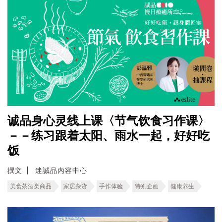
诚品身心灵线上课〈节气饮食习作课〉
－－练习跟着太阳、雨水一起，好好吃
饭
撰文
迷誠品內容中心
美食茶酒类商品
家居杂货
手作体验
特别企画
健康养生