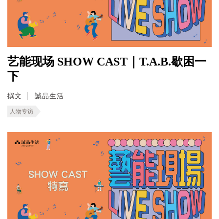
艺能现场 SHOW CAST｜T.A.B.歇困一
下
撰文
誠品生活
人物专访