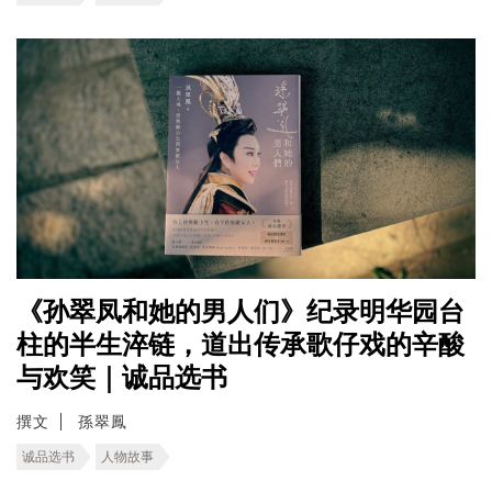
《孙翠凤和她的男人们》纪录明华园台
柱的半生淬链，道出传承歌仔戏的辛酸
与欢笑｜诚品选书
撰文
孫翠鳳
诚品选书
人物故事