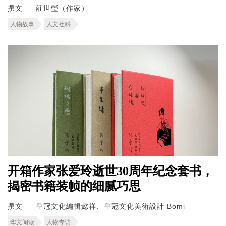
撰文
莊世瑩（作家）
人物故事
人文社科
开箱作家张爱玲逝世30周年纪念套书，
揭密书籍装帧的细腻巧思
撰文
皇冠文化編輯懿祥、皇冠文化美術設計 Bomi
华文阅读
人物专访