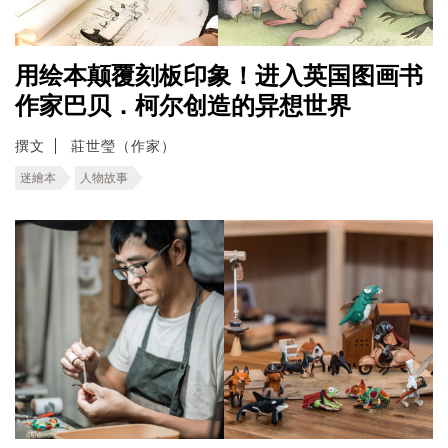
用绘本颠覆刻板印象！进入英国图画书
作家巴贝．柯尔创造的异想世界
撰文
莊世瑩（作家）
迷繪本
人物故事