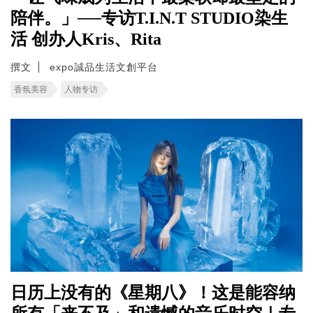
陪伴。」──专访T.I.N.T STUDIO染生
活 创办人Kris、Rita
撰文
expo誠品生活文創平台
香氛美容
人物专访
日历上没有的《星期八》！这是能容纳