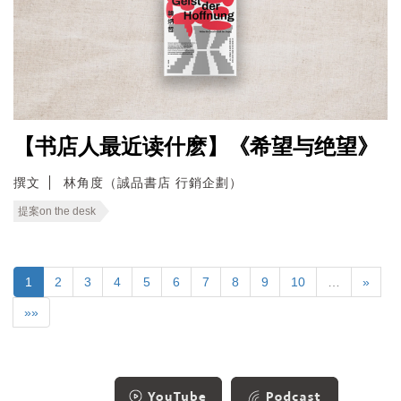
【书店人最近读什麽】《希望与绝望》
撰文
林角度（誠品書店 行銷企劃）
提案on the desk
1
2
3
4
5
6
7
8
9
10
…
»
»»