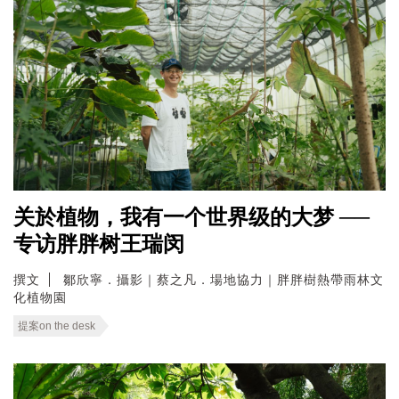
关於植物，我有一个世界级的大梦 ──
专访胖胖树王瑞闵
撰文
鄒欣寧．攝影｜蔡之凡．場地協力｜胖胖樹熱帶雨林文
化植物園
提案on the desk