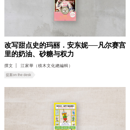
改写甜点史的玛丽．安东妮──凡尔赛宫
里的奶油、砂糖与权力
撰文
江家華（積木文化總編輯）
提案on the desk