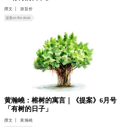
撰文
游旨价
提案on the desk
黄瀚嶢：榕树的寓言｜《提案》6月号
「有树的日子」
撰文
黃瀚嶢