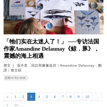
「牠们实在太迷人了！」 ──专访法国
作家Amandine Delaunay《鲸．豚》，
震撼的海上相遇
撰文
張卉君．回訪與圖像提供｜Amandine Delaunay．翻
譯｜詹文碩
提案on the desk
«
1
2
3
4
5
6
7
8
9
10
…
»
»»