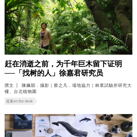
赶在消逝之前，为千年巨木留下证明
──「找树的人」徐嘉君研究员
撰文
陳姵穎．攝影｜蔡之凡．場地協力｜林業試驗所研究大
樓、台北植物園
提案on the desk