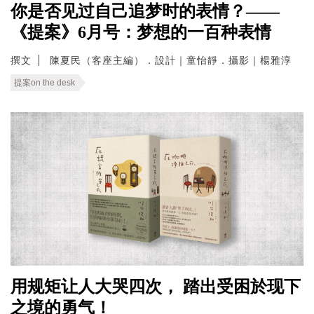
你是否见过自己追梦时的表情？——
《提案》6月号：梦想的一百种表情
撰文
陳夏民（客座主編）．設計｜童怡靜．攝影｜楊雅淳
提案on the desk
用规矩让人大哭四次， 踏出受困於现下
之境的勇气！