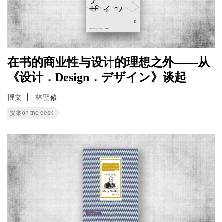
在书的商业性与设计的理想之外——从
《设计．Design．デザイン》谈起
撰文
林聖修
提案on the desk