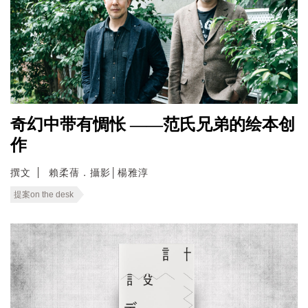
奇幻中带有惆怅 ——范氏兄弟的绘本创
作
撰文
賴柔蒨．攝影│楊雅淳
提案on the desk