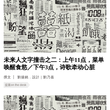
未来人文字撞击之二：上午11点，菜单
唤醒食慾／下午3点，诗歌牵动心脏
撰文
劉揚銘．設計｜劉乃嘉
提案on the desk