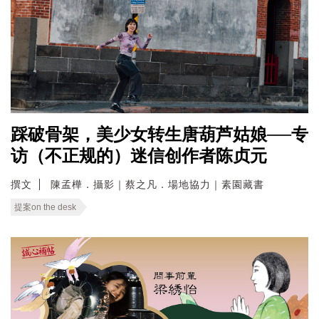
踩破骨架，美少女转生唐葫芦姑娘──专
访（不正规的）迷信创作者陈贞元
撰文
陳孟樺．攝影｜蔡之凡．場地協力｜素園藏書
提案on the desk