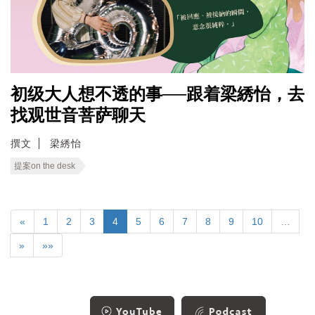
初级大人想不透的事──跟着梁綉怡，去
找观世音菩萨聊天
撰文
梁綉怡
提案on the desk
«
1
2
3
4
5
6
7
8
9
10
…
»
»»