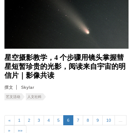
星空摄影教学，4 个步骤用镜头掌握彗
星短暂珍贵的光影，阅读来自宇宙的明
信片｜影像共读
撰文
Skylar
艺文活动
人文社科
«
1
2
3
4
5
6
7
8
9
10
…
»
»»