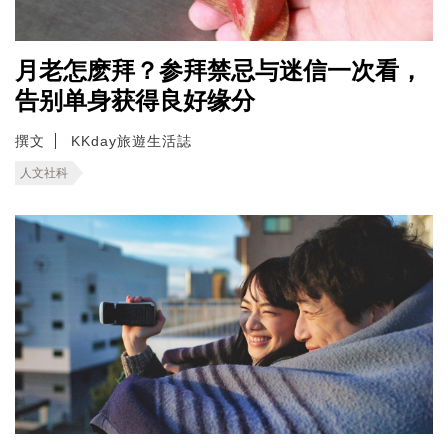
月老怎麽拜？参拜禁忌与迷信一次看，
告别单身获得良好缘分
撰文
KKday旅遊生活誌
人文社科