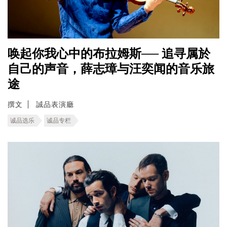
唤起你我心中的布拉姆斯── 追寻属於
自己的声音，薛志璋与汪奕闻的音乐旅
途
撰文
誠品表演廳
诚品选乐
诚品专栏