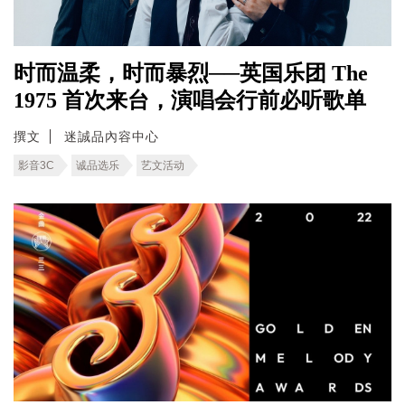
时而温柔，时而暴烈──英国乐团 The
1975 首次来台，演唱会行前必听歌单
撰文
迷誠品內容中心
影音3C
诚品选乐
艺文活动