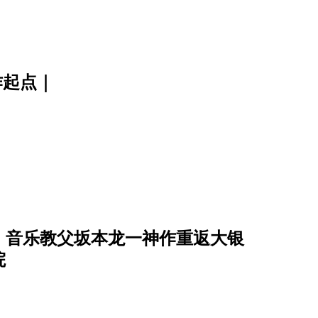
创作起点｜
柯、音乐教父坂本龙一神作重返大银
院