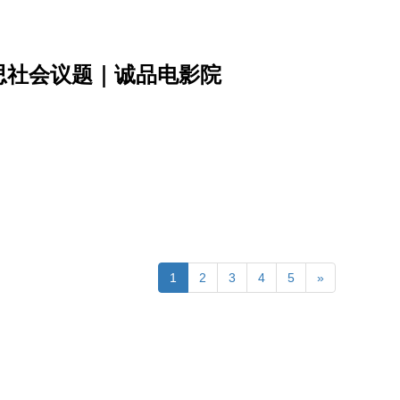
思社会议题｜诚品电影院
1
2
3
4
5
»