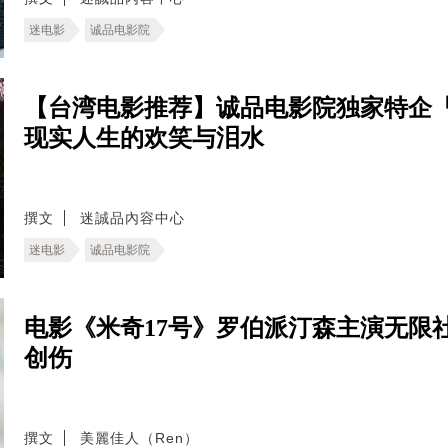
迷电影
诚品电影院
【台湾电影推荐】诚品电影院独家特企
现实人生的欢笑与泪水
撰文
迷誠品內容中心
迷电影
诚品电影院
电影《米奇17号》罗伯派汀森主演无限
创伤
撰文
美麗佳人（Ren）