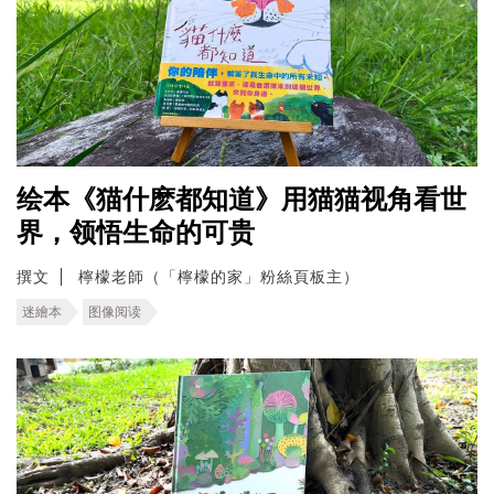
绘本《猫什麽都知道》用猫猫视角看世
界，领悟生命的可贵
撰文
檸檬老師（「檸檬的家」粉絲頁板主）
迷繪本
图像阅读