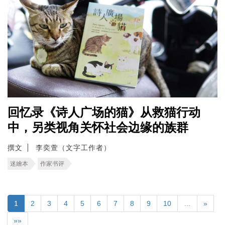
回忆录《诗人广场的猫》从救猫行动
中，另类视角关怀社会边缘的族群
撰文
李奕萱（文字工作者）
迷繪本
作家书评
1
2
3
4
5
6
7
8
9
10
…
»
»»