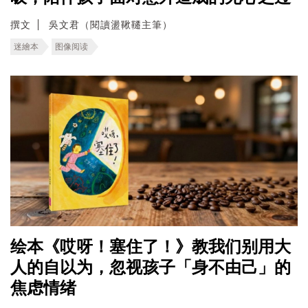
撰文
吳文君（閱讀盪鞦韆主筆）
迷繪本
图像阅读
绘本《哎呀！塞住了！》教我们别用大
人的自以为，忽视孩子「身不由己」的
焦虑情绪