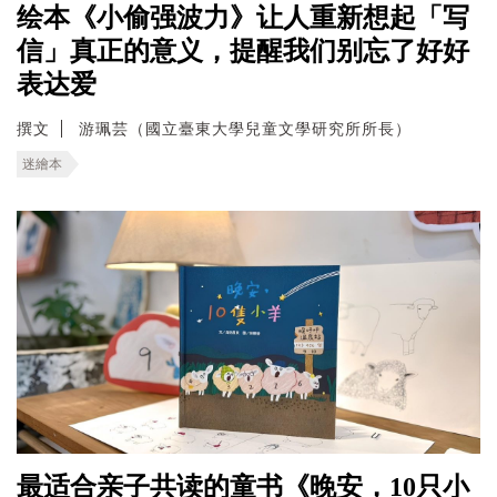
绘本《小偷强波力》让人重新想起「写
信」真正的意义，提醒我们别忘了好好
表达爱
撰文
游珮芸（國立臺東大學兒童文學研究所所長）
迷繪本
最适合亲子共读的童书《晚安，10只小