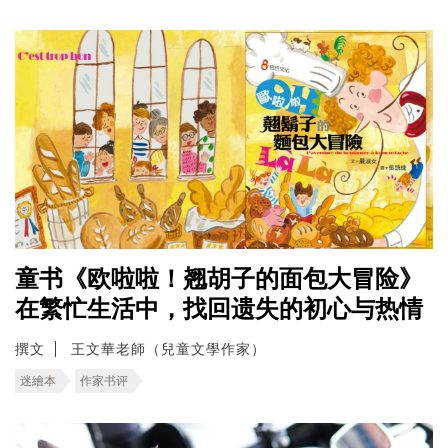
童书《欧啦啦！翘胡子的面包大冒险》
在繁忙生活中，找回遗失的初心与热情
撰文
王文華老師（兒童文學作家）
迷繪本
作家书评