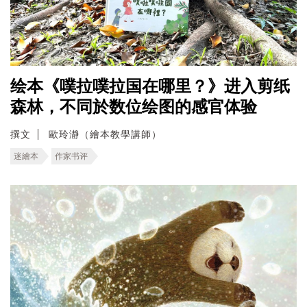
绘本《噗拉噗拉国在哪里？》进入剪纸
森林，不同於数位绘图的感官体验
撰文
歐玲瀞（繪本教學講師）
迷繪本
作家书评