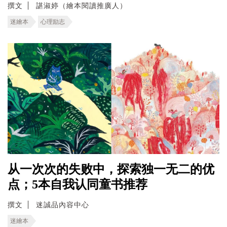
撰文
諶淑婷（繪本閱讀推廣人）
迷繪本
心理励志
从一次次的失败中，探索独一无二的优
点；5本自我认同童书推荐
撰文
迷誠品內容中心
迷繪本