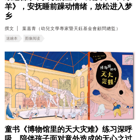
羊》，安抚睡前躁动情绪，放松进入梦
乡
撰文
葉嘉青（幼兒文學專家暨天鈺基金會顧問總監）
迷繪本
图像阅读
童书《博物馆里的天大灾难》练习深呼
吸，陪伴孩子面对意外造成的无心之过