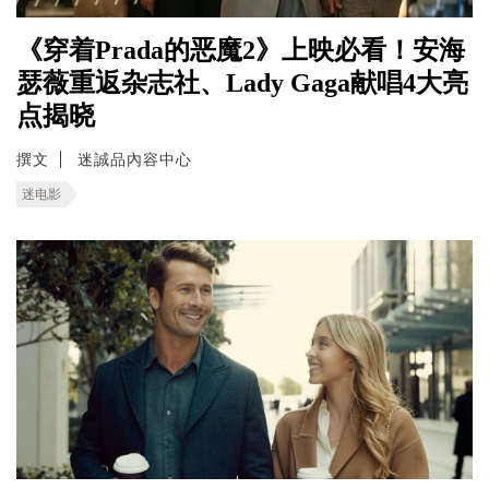
《穿着Prada的恶魔2》上映必看！安海
瑟薇重返杂志社、Lady Gaga献唱4大亮
点揭晓
撰文
迷誠品內容中心
迷电影