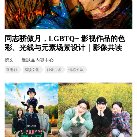
同志骄傲月，LGBTQ+ 影视作品的色
彩、光线与元素场景设计｜影像共读
撰文
迷誠品內容中心
迷电影
阅读文化
影像共读
情感关系