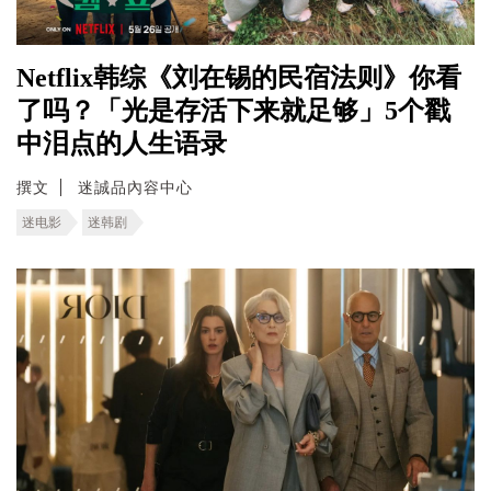
Netflix韩综《刘在锡的民宿法则》你看
了吗？「光是存活下来就足够」5个戳
中泪点的人生语录
撰文
迷誠品內容中心
迷电影
迷韩剧