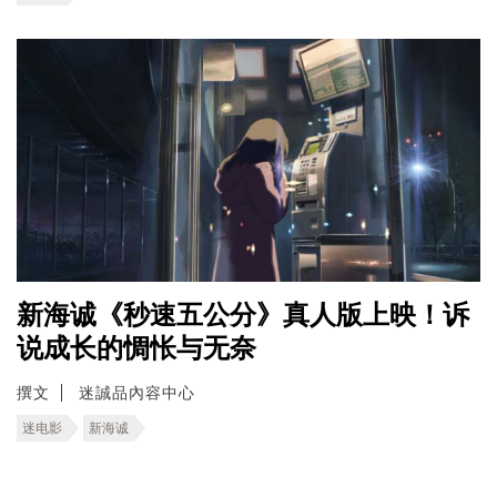
新海诚《秒速五公分》真人版上映！诉
说成长的惆怅与无奈
撰文
迷誠品內容中心
迷电影
新海诚