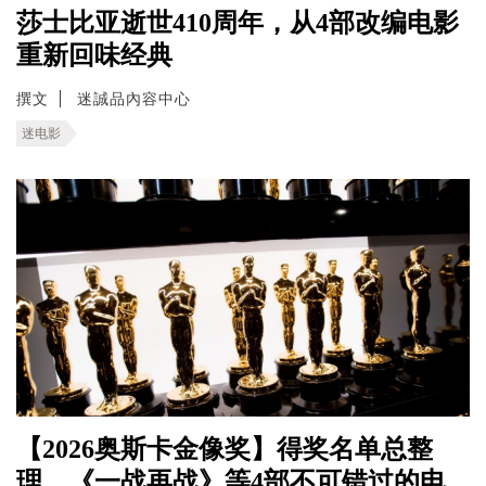
莎士比亚逝世410周年，从4部改编电影
重新回味经典
撰文
迷誠品內容中心
迷电影
【2026奥斯卡金像奖】得奖名单总整
理，《一战再战》等4部不可错过的电