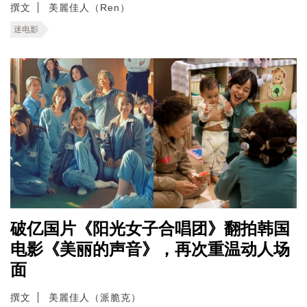
撰文
美麗佳人（Ren）
迷电影
破亿国片《阳光女子合唱团》翻拍韩国
电影《美丽的声音》，再次重温动人场
面
撰文
美麗佳人（派脆克）