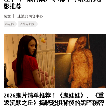
影推荐
撰文
迷誠品內容中心
迷电影
诚品电影院
2026鬼片清单推荐！《鬼娃娃》、《重
返沉默之丘》揭晓恐惧背後的黑暗秘密