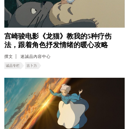
宫崎骏电影《龙猫》教我的5种疗伤
法，跟着角色抒发情绪的暖心攻略
撰文
迷誠品內容中心
诚品专栏
吉卜力