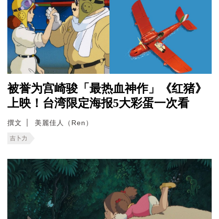
被誉为宫崎骏「最热血神作」《红猪》
上映！台湾限定海报5大彩蛋一次看
撰文
美麗佳人（Ren）
吉卜力