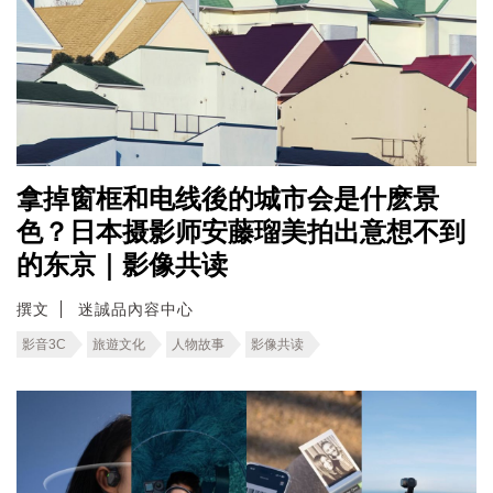
拿掉窗框和电线後的城市会是什麽景
色？日本摄影师安藤瑠美拍出意想不到
的东京｜影像共读
撰文
迷誠品內容中心
影音3C
旅遊文化
人物故事
影像共读