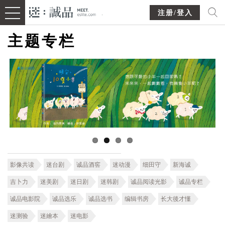
注册/登入
主题专栏
影像共读
迷台剧
诚品酒窖
迷动漫
细田守
新海诚
吉卜力
迷美剧
迷日剧
迷韩剧
诚品阅读光影
诚品专栏
诚品电影院
诚品选乐
诚品选书
编辑书房
长大後才懂
迷测验
迷繪本
迷电影