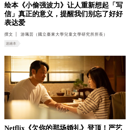
绘本《小偷强波力》让人重新想起「写
信」真正的意义，提醒我们别忘了好好
表达爱
撰文
游珮芸（國立臺東大學兒童文學研究所所長）
迷繪本
Netflix《欠你的那场婚礼》登顶！严艺