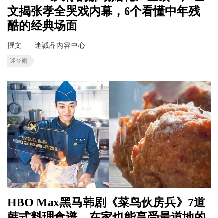
文揭张孝全哭戏内幕，6个看懂中年残
酷的经典场面
撰文
迷誠品內容中心
迷台剧
HBO Max黑马韩剧《菜鸟伙房兵》7道
韩式料理食谱，在家也能享受最道地的