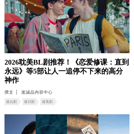
2026耽美BL剧推荐！《恋爱修课：直到
永远》等5部让人一追停不下来的高分
神作
撰文
迷誠品內容中心
迷台剧
迷日剧
迷美剧