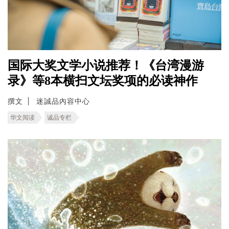
国际大奖文学小说推荐！《台湾漫游
录》等8本横扫文坛奖项的必读神作
撰文
迷誠品內容中心
华文阅读
诚品专栏