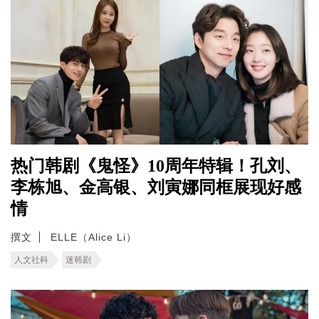
热门韩剧《鬼怪》10周年特辑！孔刘、
李栋旭、金高银、刘寅娜同框展现好感
情
撰文
ELLE（Alice Li）
人文社科
迷韩剧