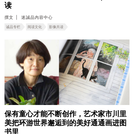
读
撰文
迷誠品內容中心
诚品专栏
阅读文化
影像共读
保有童心才能不断创作，艺术家市川里
美把环游世界邂逅到的美好通通画进图
书里