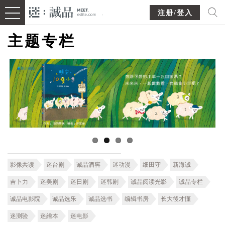
注册/登入
主题专栏
影像共读
迷台剧
诚品酒窖
迷动漫
细田守
新海诚
吉卜力
迷美剧
迷日剧
迷韩剧
诚品阅读光影
诚品专栏
诚品电影院
诚品选乐
诚品选书
编辑书房
长大後才懂
迷测验
迷繪本
迷电影