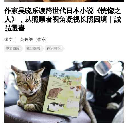
作家吴晓乐读跨世代日本小说《恍惚之
人》，从照顾者视角凝视长照困境｜誠
品選書
撰文
吳曉樂（作家）
华文阅读
诚品选书
作家书评