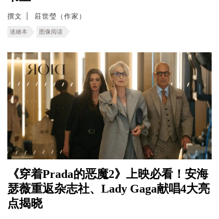
撰文
莊世瑩（作家）
迷繪本
图像阅读
《穿着Prada的恶魔2》上映必看！安海
瑟薇重返杂志社、Lady Gaga献唱4大亮
点揭晓