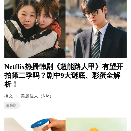
Netflix热播韩剧《超能路人甲》有望开
拍第二季吗？剧中9大谜底、彩蛋全解
析！
撰文
美麗佳人（Nic）
迷韩剧