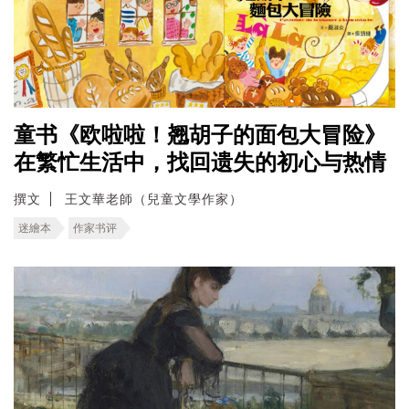
童书《欧啦啦！翘胡子的面包大冒险》
在繁忙生活中，找回遗失的初心与热情
撰文
王文華老師（兒童文學作家）
迷繪本
作家书评