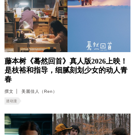
藤本树《蓦然回首》真人版2026上映！
是枝裕和指导，细腻刻划少女的动人青
春
撰文
美麗佳人（Ren）
迷动漫