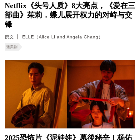
Netflix《头号人质》8大亮点，《爱在三
部曲》茱莉．蝶儿展开权力的对峙与交
锋
撰文
ELLE（Alice Li and Angela Chang）
迷美剧
2025恐怖片《泥娃娃》幕後秘辛！杨佑