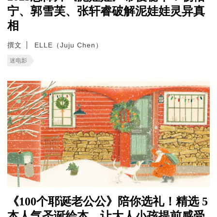
宁、郭雪芙、张轩睿破解泥娃娃灵异真
相
撰文
ELLE（Juju Chen）
迷电影
《100个耶诞老公公》陪你选礼！精选 5
本人气圣诞绘本，让大人小孩提前感受