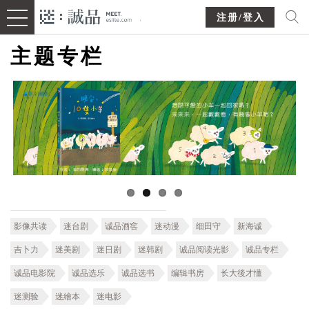
注册/登入
主题专栏
影像共读
迷台剧
诚品酒窖
迷动漫
细田守
新海诚
吉卜力
迷美剧
迷日剧
迷韩剧
诚品阅读光影
诚品专栏
诚品电影院
诚品选乐
诚品选书
编辑书房
长大後才懂
迷测验
迷繪本
迷电影