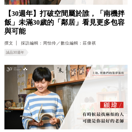
【30週年】打破空間屬於誰，「南機拌
飯」未滿30歲的「鄰居」看見更多包容
與可能
撰文
採訪編輯：周怡伶／數位編輯：莊偉祺
誠品30週年