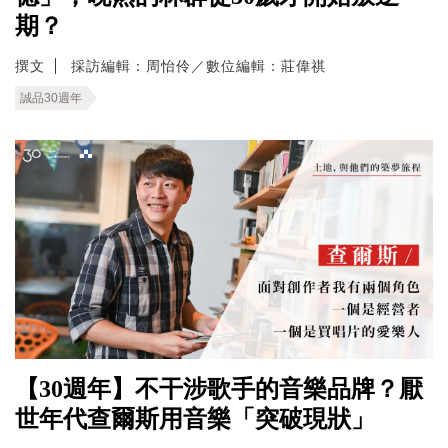
期？
撰文
採訪編輯：周怡伶／數位編輯：莊偉祺
誠品30週年
【30週年】不干涉歌手的音樂品牌？厭
世年代查爾斯用音樂「突破現狀」