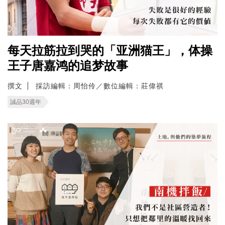
每天拉筋拉到哭的「亚洲猫王」，体操
王子唐嘉鸿的追梦故事
撰文
採訪編輯：周怡伶／數位編輯：莊偉祺
誠品30週年