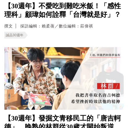
【30週年】不愛吃到難吃米飯！「感性
理科」顧瑋如何詮釋「台灣就是好」？
撰文
採訪編輯：賴柔蒨／數位編輯：莊偉祺
誠品30週年
【30週年】發掘文青移民工的「唐吉軻
德」，晚熟的林群從30歲才開始叛逆