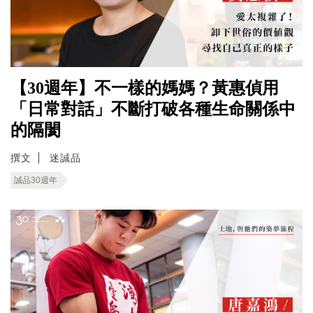
【30週年】不一樣的媽媽？黃惠偵用
「日常對話」不斷打破各種生命關係中
的隔閡
撰文
迷誠品
誠品30週年