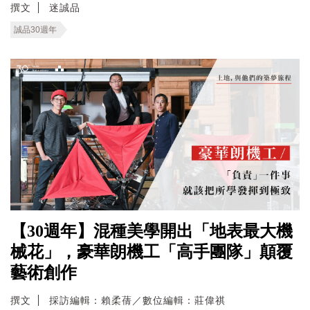
撰文
迷誠品
誠品30週年
【30週年】混種美學開出「地表最大機
械花」，豪華朗機工「高手團隊」顛覆
藝術創作
撰文
採訪編輯：賴柔蒨／數位編輯：莊偉祺