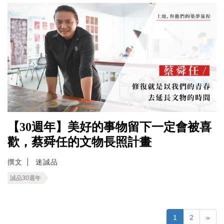
【30週年】美好的事物留下一定會被喜
歡，蔡舜任的文物長照計畫
撰文
迷誠品
誠品30週年
1
2
»