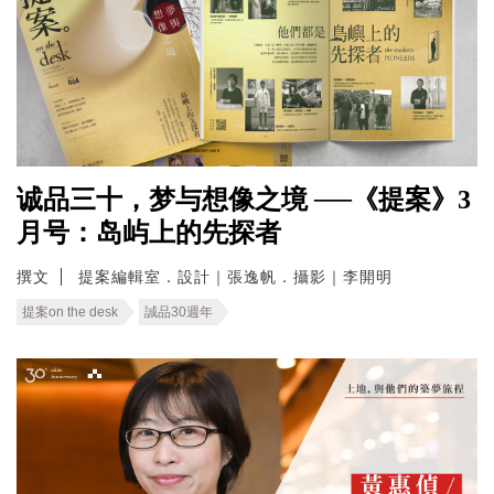
诚品三十，梦与想像之境 ──《提案》3
月号：岛屿上的先探者
撰文
提案編輯室．設計｜張逸帆．攝影｜李開明
提案on the desk
誠品30週年