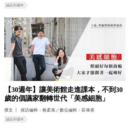
誠品30週年
【30週年】讓美術館走進課本，不到30
歲的倡議家翻轉世代「美感細胞」
撰文
採訪編輯：賴柔蒨／數位編輯：莊偉祺
誠品30週年