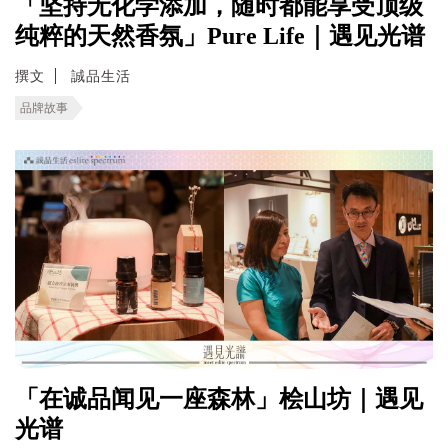
「坚持无化学添加，随时都能享受顶级
纯粹的天然香氛」Pure Life｜遇见光谱
撰文
誠品生活
品牌故事
「在诚品闻见一座森林」桧山坊｜遇见
光谱