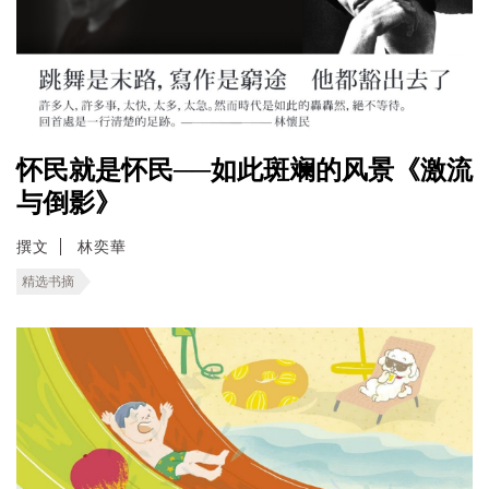
怀民就是怀民──如此斑斓的风景《激流
与倒影》
撰文
林奕華
精选书摘