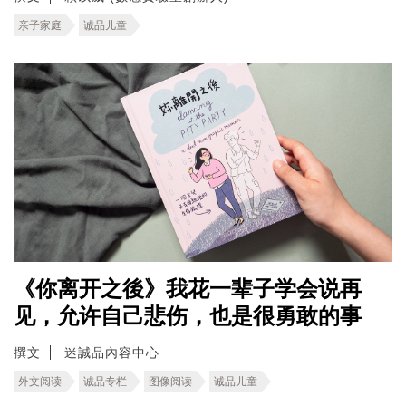
亲子家庭
诚品儿童
《你离开之後》我花一辈子学会说再
见，允许自己悲伤，也是很勇敢的事
撰文
迷誠品內容中心
外文阅读
诚品专栏
图像阅读
诚品儿童