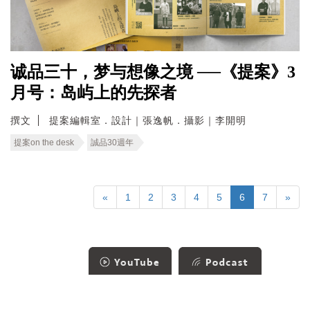
诚品三十，梦与想像之境 ──《提案》3
月号：岛屿上的先探者
撰文
提案編輯室．設計｜張逸帆．攝影｜李開明
提案on the desk
誠品30週年
«
1
2
3
4
5
6
7
»