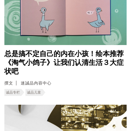
总是搞不定自己的内在小孩！绘本推荐
《淘气小鸽子》让我们认清生活３大症
状吧
撰文
迷誠品內容中心
诚品专栏
诚品儿童