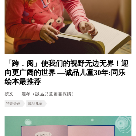
「跨．阅」使我们的视野无边无界！迎
向更广阔的世界 —诚品儿童30年:同乐
绘本最推荐
撰文
麗琴（誠品兒童圖書採購）
特别企画
诚品儿童