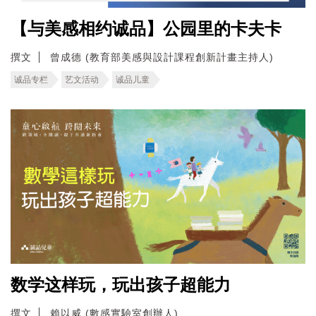
【与美感相约诚品】公园里的卡夫卡
撰文
曾成德 (教育部美感與設計課程創新計畫主持人)
诚品专栏
艺文活动
诚品儿童
数学这样玩，玩出孩子超能力
撰文
賴以威 (數感實驗室創辦人)