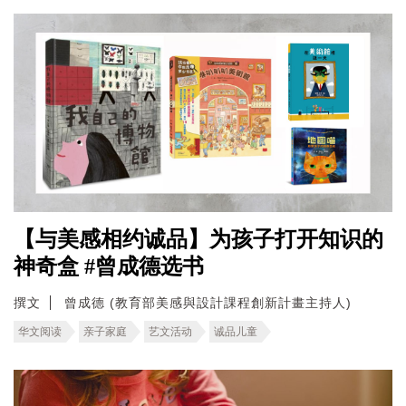
【与美感相约诚品】为孩子打开知识的
神奇盒 #曾成德选书
撰文
曾成德 (教育部美感與設計課程創新計畫主持人)
华文阅读
亲子家庭
艺文活动
诚品儿童