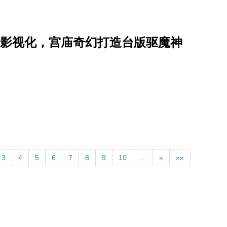
子神作影视化，宫庙奇幻打造台版驱魔神
3
4
5
6
7
8
9
10
…
»
»»