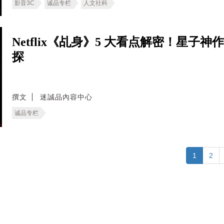
影音3C
诚品专栏
人文社科
Netflix《乩身》5 大看点解密！星
探
撰文
迷誠品內容中心
诚品专栏
1
2