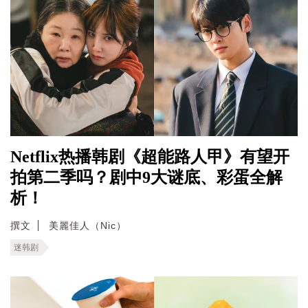
Netflix热播韩剧《超能路人甲》有望开
拍第二季吗？剧中9大谜底、彩蛋全解
析！
撰文
美麗佳人（Nic）
迷韩剧