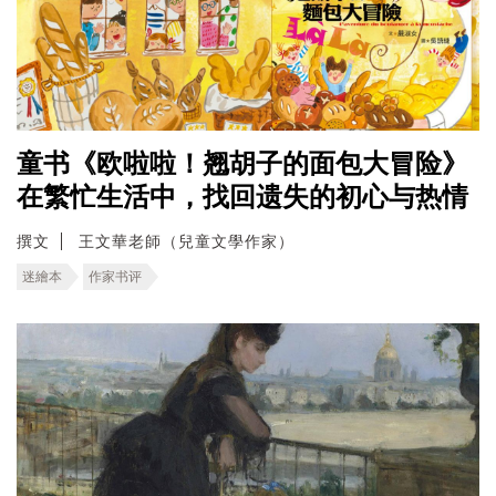
童书《欧啦啦！翘胡子的面包大冒险》
在繁忙生活中，找回遗失的初心与热情
撰文
王文華老師（兒童文學作家）
迷繪本
作家书评