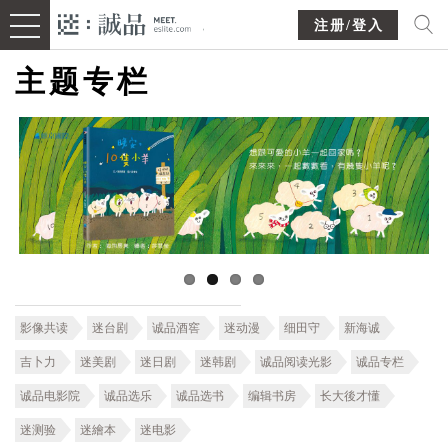
注册/登入
主题专栏
影像共读
迷台剧
诚品酒窖
迷动漫
细田守
新海诚
吉卜力
迷美剧
迷日剧
迷韩剧
诚品阅读光影
诚品专栏
诚品电影院
诚品选乐
诚品选书
编辑书房
长大後才懂
迷测验
迷繪本
迷电影