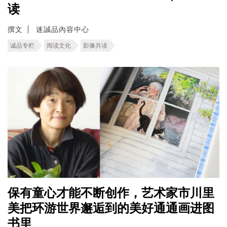
读
撰文
迷誠品內容中心
诚品专栏
阅读文化
影像共读
保有童心才能不断创作，艺术家市川里
美把环游世界邂逅到的美好通通画进图
书里