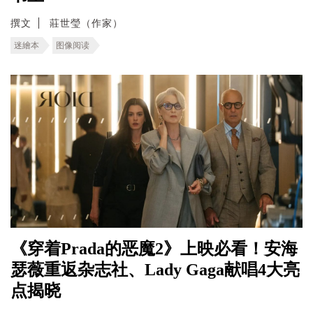
撰文
莊世瑩（作家）
迷繪本
图像阅读
《穿着Prada的恶魔2》上映必看！安海
瑟薇重返杂志社、Lady Gaga献唱4大亮
点揭晓