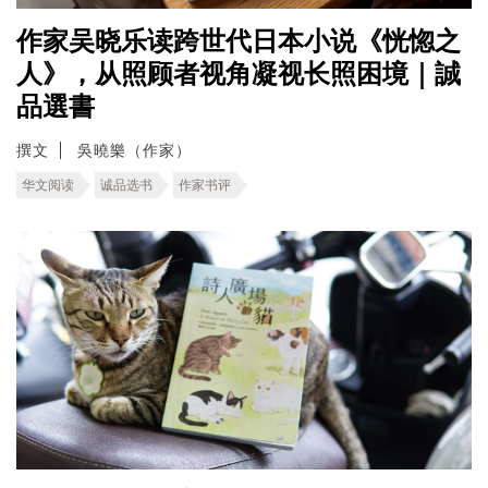
作家吴晓乐读跨世代日本小说《恍惚之
人》，从照顾者视角凝视长照困境｜誠
品選書
撰文
吳曉樂（作家）
华文阅读
诚品选书
作家书评