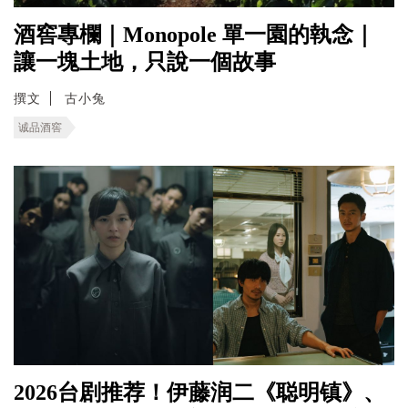
酒窖專欄｜Monopole 單一園的執念｜
讓一塊土地，只說一個故事
撰文
古小兔
诚品酒窖
2026台剧推荐！伊藤润二《聪明镇》、