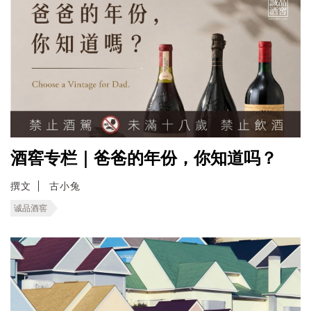
酒窖专栏｜爸爸的年份，你知道吗？
撰文
古小兔
诚品酒窖