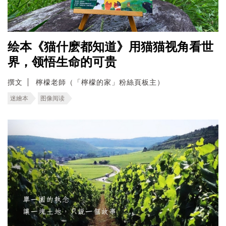
绘本《猫什麽都知道》用猫猫视角看世
界，领悟生命的可贵
撰文
檸檬老師（「檸檬的家」粉絲頁板主）
迷繪本
图像阅读