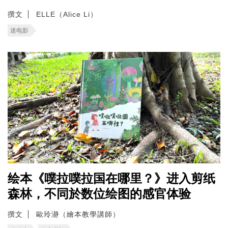
撰文
ELLE（Alice Li）
迷电影
绘本《噗拉噗拉国在哪里？》进入剪纸
森林，不同於数位绘图的感官体验
撰文
歐玲瀞（繪本教學講師）