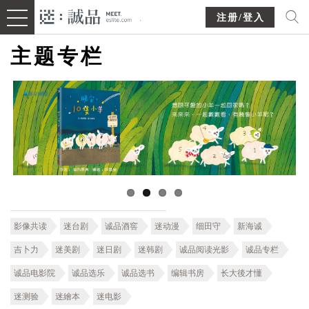
注册/登入
主题专栏
影像共读
迷台剧
诚品酒窖
迷动漫
细田守
新海诚
吉卜力
迷美剧
迷日剧
迷韩剧
诚品阅读光影
诚品专栏
诚品电影院
诚品选乐
诚品选书
编辑书房
长大後才懂
迷测验
迷繪本
迷电影