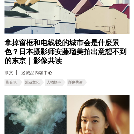
拿掉窗框和电线後的城市会是什麽景
色？日本摄影师安藤瑠美拍出意想不到
的东京｜影像共读
撰文
迷誠品內容中心
影音3C
旅遊文化
人物故事
影像共读