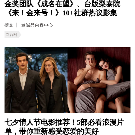
金奖团队《成名在望》、台版梨泰院
《来！金来号！》10+社群热议影集
撰文
迷誠品內容中心
迷台剧
七夕情人节电影推荐！5部必看浪漫片
单，带你重新感受恋爱的美好