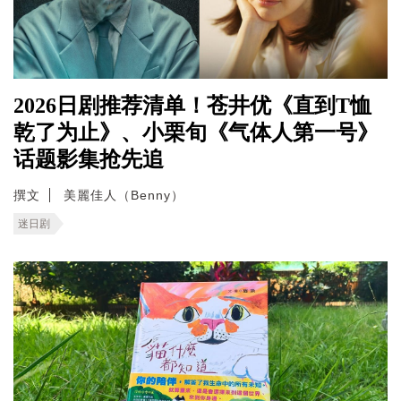
2026日剧推荐清单！苍井优《直到T恤
乾了为止》、小栗旬《气体人第一号》
话题影集抢先追
撰文
美麗佳人（Benny）
迷日剧