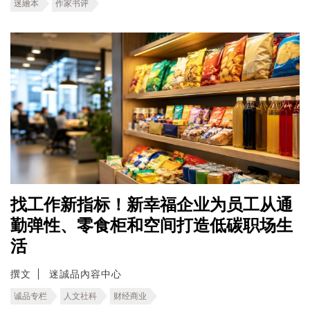
迷繪本
作家书评
找工作新指标！新幸福企业为员工从通
勤弹性、零食柜和空间打造低碳职场生
活
撰文
迷誠品內容中心
诚品专栏
人文社科
财经商业