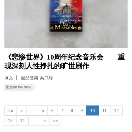
《悲惨世界》10周年纪念音乐会——重
现深刻人性挣扎的旷世剧作
撰文
誠品音樂 吳武璋
提案on the desk
««
«
…
5
6
7
8
9
10
11
12
13
14
…
»
»»