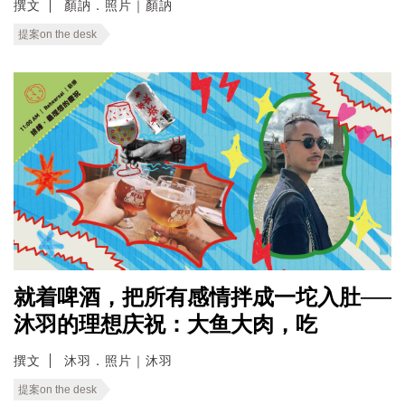
撰文
顏訥．照片｜顏訥
提案on the desk
就着啤酒，把所有感情拌成一坨入肚──
沐羽的理想庆祝：大鱼大肉，吃
撰文
沐羽．照片｜沐羽
提案on the desk