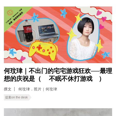
何玟珒｜不出门的宅宅游戏狂欢──最理
想的庆祝是（ 不眠不休打游戏 ）
撰文
何玟珒．照片｜何玟珒
提案on the desk