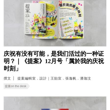
庆祝有没有可能，是我们活过的一种证
明？｜《提案》12月号「属於我的庆祝
时刻」
撰文
提案編輯室．設計｜王貽宣．張逸帆．潘珈汶
提案on the desk