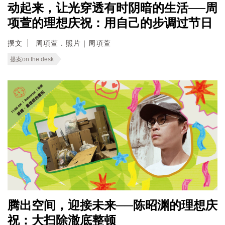
动起来，让光穿透有时阴暗的生活──周
项萱的理想庆祝：用自己的步调过节日
撰文
周項萱．照片｜周項萱
提案on the desk
腾出空间，迎接未来──陈昭渊的理想庆
祝：大扫除澈底整顿