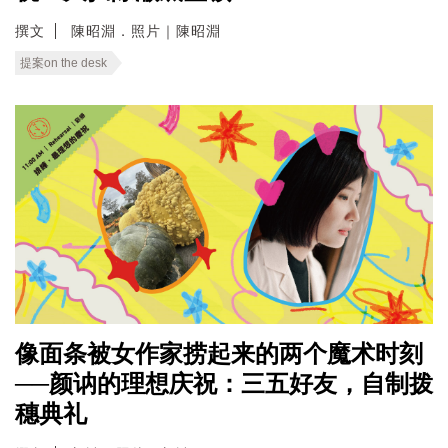
撰文
陳昭淵．照片｜陳昭淵
提案on the desk
像面条被女作家捞起来的两个魔术时刻
──颜讷的理想庆祝：三五好友，自制拨
穗典礼