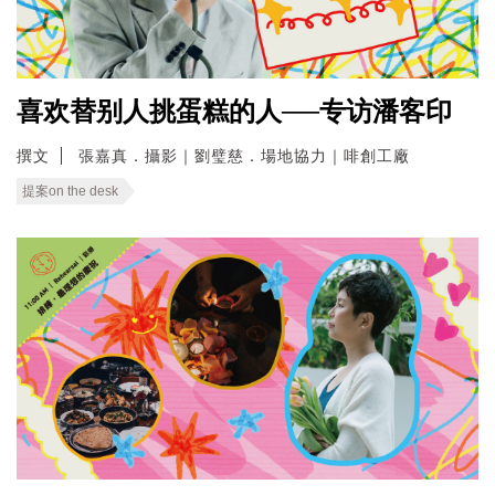
喜欢替别人挑蛋糕的人──专访潘客印
撰文
張嘉真．攝影｜劉璧慈．場地協力｜啡創工廠
提案on the desk