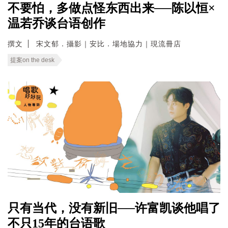
不要怕，多做点怪东西出来──陈以恒×
温若乔谈台语创作
撰文
宋文郁．攝影｜安比．場地協力｜現流冊店
提案on the desk
只有当代，没有新旧──许富凯谈他唱了
不只15年的台语歌