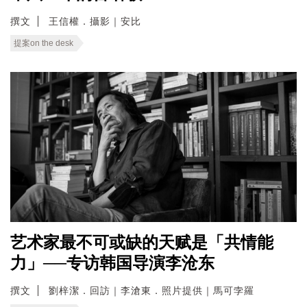
撰文
王信權．攝影｜安比
提案on the desk
艺术家最不可或缺的天赋是「共情能
力」──专访韩国导演李沧东
撰文
劉梓潔．回訪｜李滄東．照片提供｜馬可孛羅