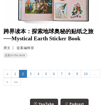
跨界读本：探索地球奥秘的贴纸之旅
──Mystical Earth Sticker Book
撰文
提案編輯室
提案on the desk
«
1
2
3
4
5
6
7
8
9
10
…
»
»»