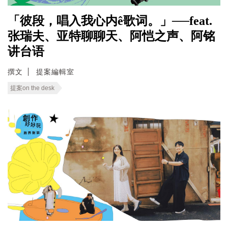
「彼段，唱入我心内ê歌词。」──feat.
张瑞夫、亚特聊聊天、阿恺之声、阿铭
讲台语
撰文
提案編輯室
提案on the desk