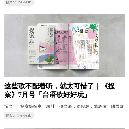
提案on the desk
这些歌不配着听，就太可惜了｜《提
案》7月号「台语歌好好玩」
撰文
提案編輯室．設計｜傅文豪．陳俊綱．陳庭佑．陳孟鑫
提案on the desk