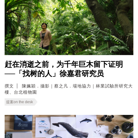
赶在消逝之前，为千年巨木留下证明
──「找树的人」徐嘉君研究员
撰文
陳姵穎．攝影｜蔡之凡．場地協力｜林業試驗所研究大
樓、台北植物園
提案on the desk