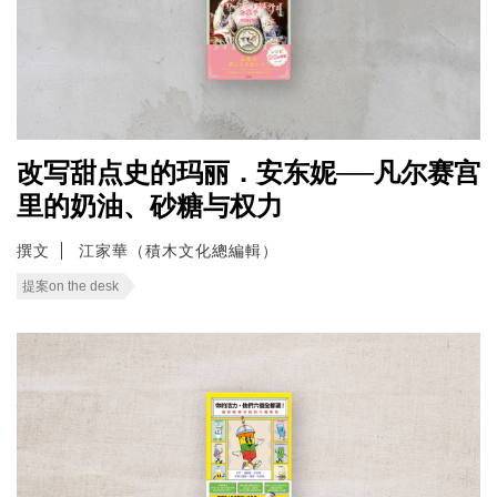
改写甜点史的玛丽．安东妮──凡尔赛宫
里的奶油、砂糖与权力
撰文
江家華（積木文化總編輯）
提案on the desk