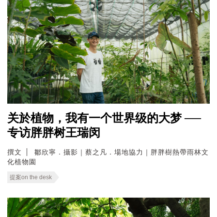
关於植物，我有一个世界级的大梦 ──
专访胖胖树王瑞闵
撰文
鄒欣寧．攝影｜蔡之凡．場地協力｜胖胖樹熱帶雨林文
化植物園
提案on the desk