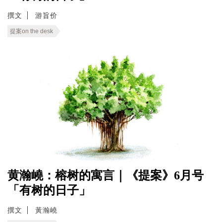
撰文
游旨价
提案on the desk
黄瀚嶢：榕树的寓言｜《提案》6月号
「有树的日子」
撰文
黃瀚嶢