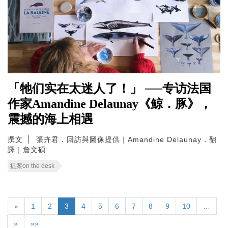
「牠们实在太迷人了！」 ──专访法国
作家Amandine Delaunay《鲸．豚》，
震撼的海上相遇
撰文
張卉君．回訪與圖像提供｜Amandine Delaunay．翻
譯｜詹文碩
提案on the desk
«
1
2
3
4
5
6
7
8
9
10
…
»
»»