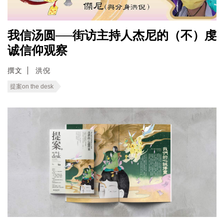
我信汤圆──街访主持人杰尼的（不）虔
诚信仰观察
撰文
洪倪
提案on the desk