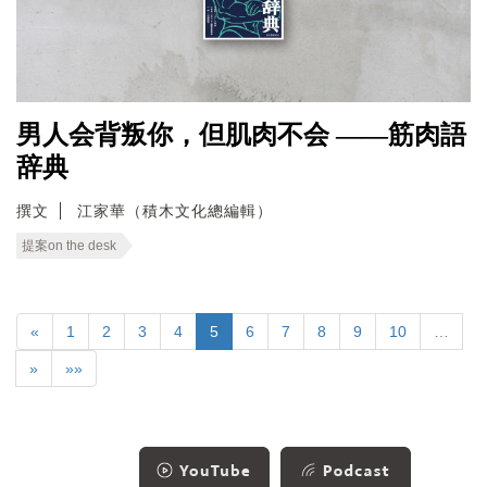
男人会背叛你，但肌肉不会 ——筋肉語
辞典
撰文
江家華（積木文化總編輯）
提案on the desk
«
1
2
3
4
5
6
7
8
9
10
…
»
»»