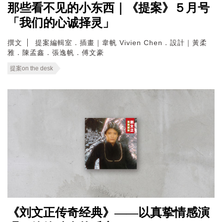
那些看不见的小东西｜《提案》５月号
「我们的心诚择灵」
撰文
提案編輯室．插畫｜韋帆 Vivien Chen．設計｜黃柔
雅．陳孟鑫．張逸帆．傅文豪
提案on the desk
《刘文正传奇经典》——以真挚情感演