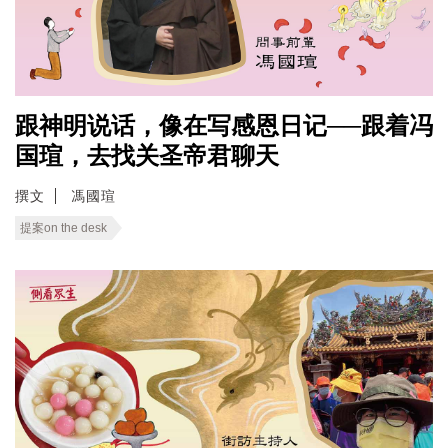
跟神明说话，像在写感恩日记──跟着冯
国瑄，去找关圣帝君聊天
撰文
馮國瑄
提案on the desk