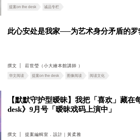
提案on the desk
诚品专栏
此心安处是我家──为艺术身分矛盾的罗
撰文
莊世瑩（小大繪本館講師 ）
华文阅读
提案on the desk
图像阅读
阅读文化
【默默守护型暧昧】我把「喜欢」藏在每件
desk》9月号「暧昧戏码上演中」
撰文
提案編輯室．設計｜黃柔雅