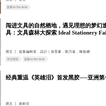
提案on the desk
闯进文具的自然栖地，遇见理想的梦幻逸
具：文具森林大探索 Ideal Stationery Fair 
撰文
提案編輯室．設計｜張育豪．劉乃嘉．陳俊綱
华文阅读
提案on the desk
经典重温《英雄泪》首发黑胶──亚洲第
撰文
新鮮芬