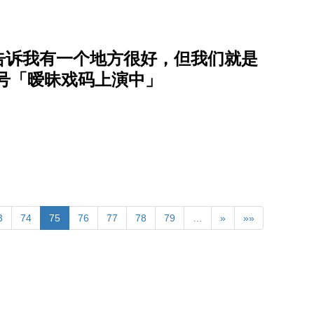
告诉我有一个地方很好，但我们就是
9月号「暧昧戏码上演中」
3
74
75
76
77
78
79
…
»
»»