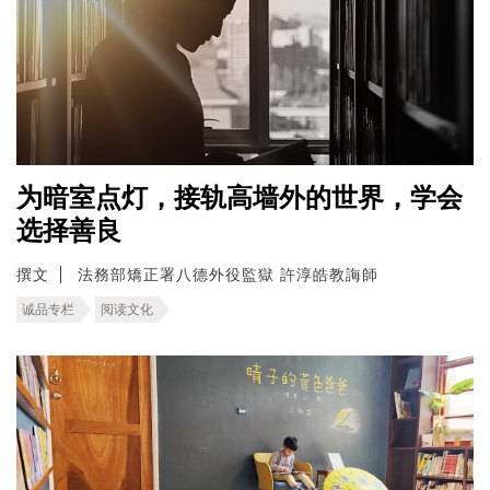
为暗室点灯，接轨高墙外的世界，学会
选择善良
撰文
法務部矯正署八德外役監獄 許淳皓教誨師
诚品专栏
阅读文化