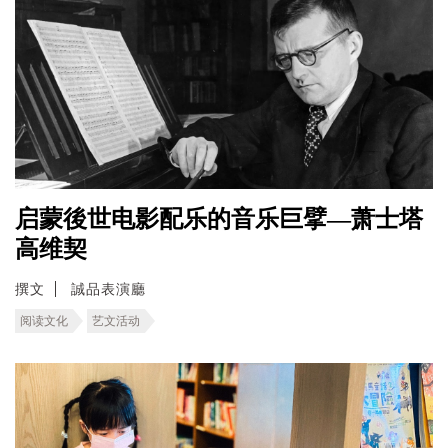
启蒙後世电影配乐的音乐巨擘—萧士塔
高维契
撰文
誠品表演廳
阅读文化
艺文活动