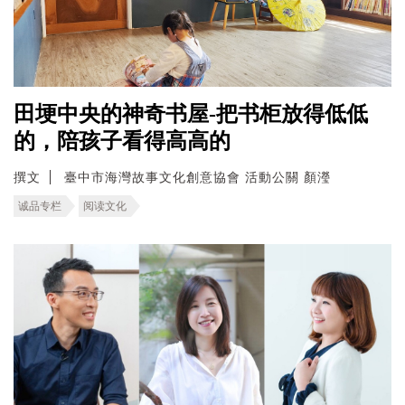
田埂中央的神奇书屋-把书柜放得低低
的，陪孩子看得高高的
撰文
臺中市海灣故事文化創意協會 活動公關 顏瀅
诚品专栏
阅读文化