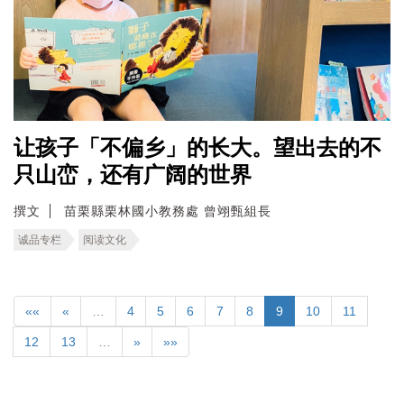
让孩子「不偏乡」的长大。望出去的不
只山峦，还有广阔的世界
撰文
苗栗縣栗林國小教務處 曾翊甄組長
诚品专栏
阅读文化
««
«
…
4
5
6
7
8
9
10
11
12
13
…
»
»»