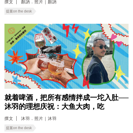
撰文
顏訥．照片｜顏訥
提案on the desk
就着啤酒，把所有感情拌成一坨入肚──
沐羽的理想庆祝：大鱼大肉，吃
撰文
沐羽．照片｜沐羽
提案on the desk