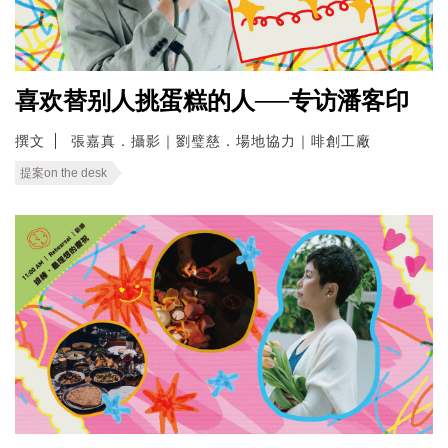
喜欢替别人挑蛋糕的人──专访潘客印
撰文
張嘉真．攝影｜劉璧慈．場地協力｜啡創工廠
提案on the desk