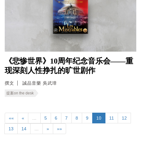
《悲惨世界》10周年纪念音乐会——重
现深刻人性挣扎的旷世剧作
撰文
誠品音樂 吳武璋
提案on the desk
««
«
…
5
6
7
8
9
10
11
12
13
14
…
»
»»