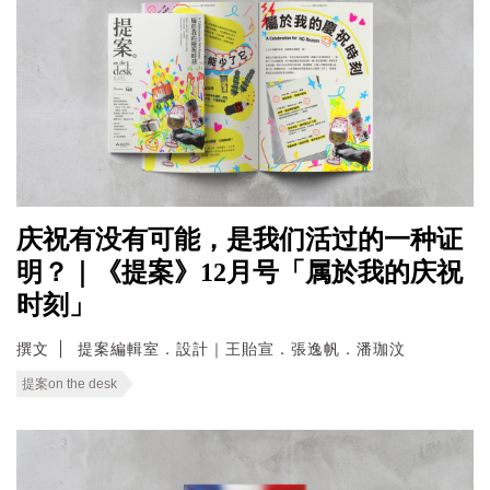
庆祝有没有可能，是我们活过的一种证
明？｜《提案》12月号「属於我的庆祝
时刻」
撰文
提案編輯室．設計｜王貽宣．張逸帆．潘珈汶
提案on the desk