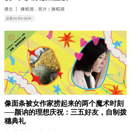
撰文
陳昭淵．照片｜陳昭淵
提案on the desk
像面条被女作家捞起来的两个魔术时刻
──颜讷的理想庆祝：三五好友，自制拨
穗典礼