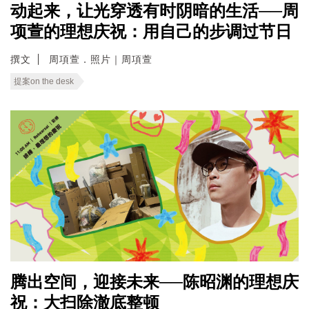
动起来，让光穿透有时阴暗的生活──周
项萱的理想庆祝：用自己的步调过节日
撰文
周項萱．照片｜周項萱
提案on the desk
腾出空间，迎接未来──陈昭渊的理想庆
祝：大扫除澈底整顿