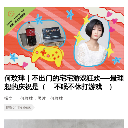
何玟珒｜不出门的宅宅游戏狂欢──最理
想的庆祝是（ 不眠不休打游戏 ）
撰文
何玟珒．照片｜何玟珒
提案on the desk