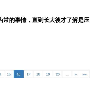
以为常的事情，直到长大後才了解是压
4
15
16
17
18
19
20
…
»
»»