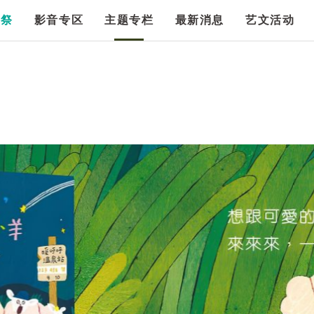
漫祭
影音专区
主题专栏
最新消息
艺文活动