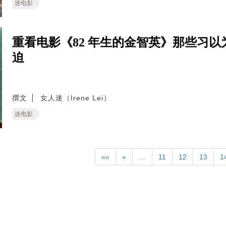
迷电影
重看电影《82 年生的金智英》那些习
迫
撰文
女人迷（Irene Lei）
迷电影
««
«
…
11
12
13
1