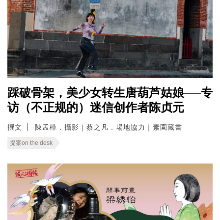
踩破骨架，美少女转生唐葫芦姑娘──专
访（不正规的）迷信创作者陈贞元
撰文
陳孟樺．攝影｜蔡之凡．場地協力｜素園藏書
提案on the desk