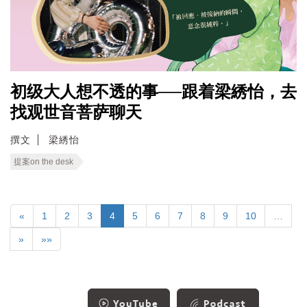
初级大人想不透的事──跟着梁綉怡，去
找观世音菩萨聊天
撰文
梁綉怡
提案on the desk
«
1
2
3
4
5
6
7
8
9
10
…
»
»»