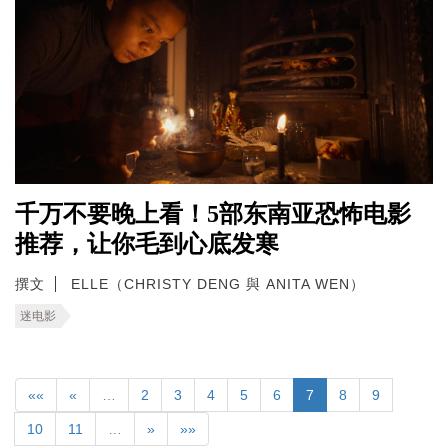
千万不要晚上看！5部东南亚恐怖电影
推荐，让你毛到心底发寒
撰文
ELLE（CHRISTY DENG 與 ANITA WEN）
迷电影
««
«
…
2
3
4
5
6
7
8
9
10
11
…
»
»»