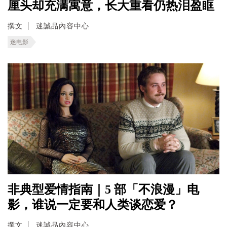
厘头却充满寓意，长大重看仍热泪盈眶
撰文
迷誠品內容中心
迷电影
非典型爱情指南｜5 部「不浪漫」电
影，谁说一定要和人类谈恋爱？
撰文
迷誠品內容中心