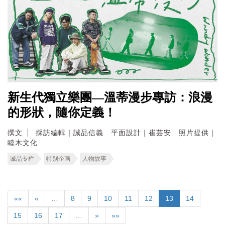
新生代獨立樂團—溫蒂漫步專訪：浪漫
的形狀，隨你定義！
撰文
採訪編輯｜誠品信義 平面設計｜崔芸安 照片提供｜
睦木文化
诚品专栏
特别企画
人物故事
««
«
…
8
9
10
11
12
13
14
15
16
17
…
»
»»