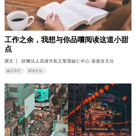
工作之余，我想与你品嚐阅读这道小甜
点
撰文
財團法人高雄市私立聖淵啟仁中心 張惠珍主任
诚品专栏
阅读文化