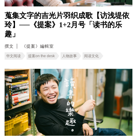
蒐集文字的吉光片羽织成歌【访浅堤依
玲】──《提案》1+2月号「读书的乐
趣」
撰文
《提案》編輯室
华文阅读
提案on the desk
人物故事
阅读文化