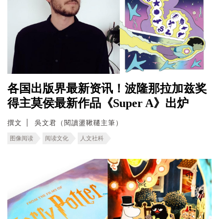
各国出版界最新资讯！波隆那拉加兹奖
得主莫侯最新作品《Super A》出炉
撰文
吳文君（閱讀盪鞦韆主筆）
图像阅读
阅读文化
人文社科