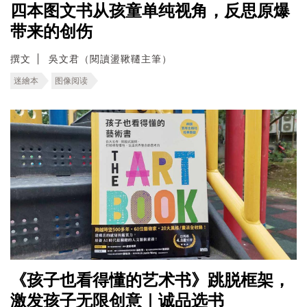
四本图文书从孩童单纯视角，反思原爆
带来的创伤
撰文
吳文君（閱讀盪鞦韆主筆）
迷繪本
图像阅读
《孩子也看得懂的艺术书》跳脱框架，
激发孩子无限创意｜诚品选书