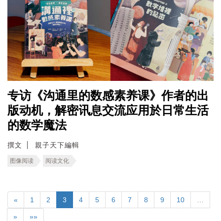
专访《沟通里的数感素养课》作者的出
版动机，解密讯息交流应用於日常生活
的数学魔法
撰文
親子天下編輯
图像阅读
阅读文化
«
1
2
3
4
5
6
7
8
9
10
…
»
»»