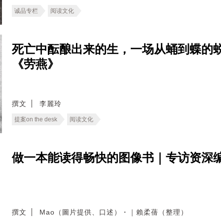
诚品专栏
阅读文化
死亡中酝酿出来的生，一场从蛹到蝶的
《劳燕》
撰文
李麗玲
提案on the desk
阅读文化
做一本能读得畅快的图像书｜专访资深编
撰文
Mao（圖片提供、口述）・｜賴柔蒨（整理）