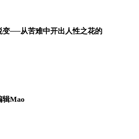
蜕变──从苦难中开出人性之花的
辑Mao