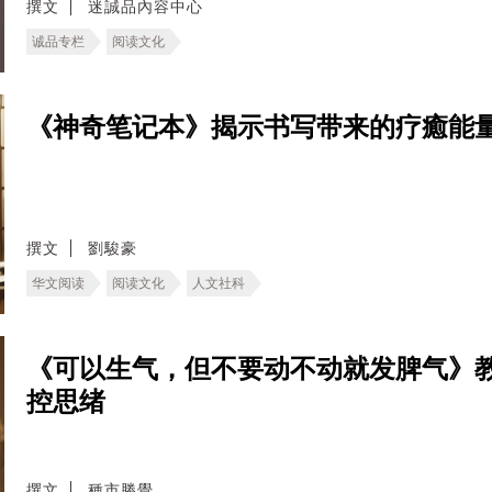
撰文
迷誠品內容中心
诚品专栏
阅读文化
《神奇笔记本》揭示书写带来的疗癒能
撰文
劉駿豪
华文阅读
阅读文化
人文社科
《可以生气，但不要动不动就发脾气》
控思绪
撰文
種市勝覺