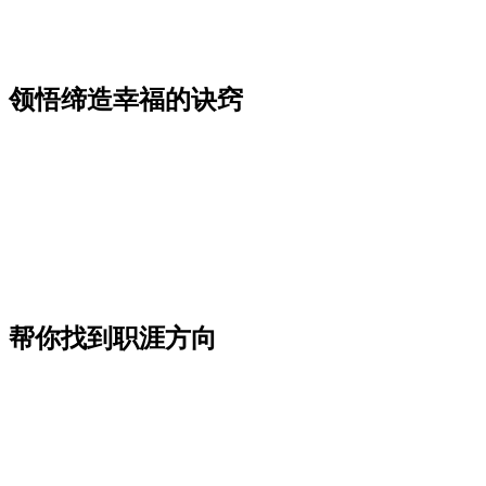
，领悟缔造幸福的诀窍
》帮你找到职涯方向