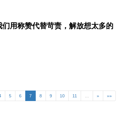
我们用称赞代替苛责，解放想太多的
4
5
6
7
8
9
10
11
…
»
»»