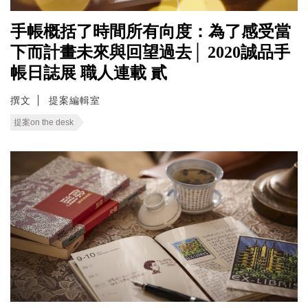
手帳概括了時間所有向度：為了感受當
下而計畫未來與回望過去│ 2020誠品手
帳日誌展 職人連載 貳
撰文
提案編輯室
提案on the desk