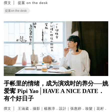
撰文
提案 on the desk
提案on the desk
手帐里的情绪，成为演戏时的养分──姚
爱寗 Pipi Yao│HAVE A NICE DATE．
有个好日子
撰文
王涵葳．攝影｜楊雅淳．設計｜張惠婷．妝髮｜花籽．