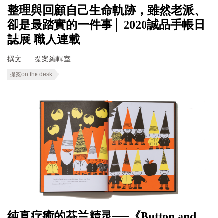
整理與回顧自己生命軌跡，雖然老派、
卻是最踏實的一件事│ 2020誠品手帳日
誌展 職人連載
撰文
提案編輯室
提案on the desk
纯真疗癒的芬兰精灵──《Button and