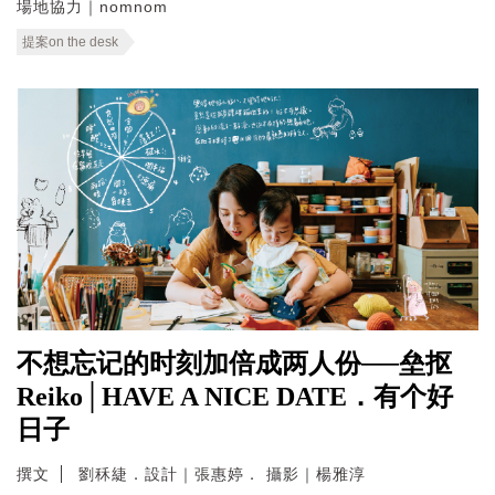
場地協力｜nomnom
提案on the desk
不想忘记的时刻加倍成两人份──垒抠
Reiko│HAVE A NICE DATE．有个好
日子
撰文
劉秝緁．設計｜張惠婷． 攝影｜楊雅淳