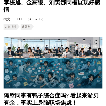
李栋旭、金高银、刘寅娜同框展现好感
情
撰文
ELLE（Alice Li）
人文社科
迷韩剧
隔壁同事有鸭子综合症吗? 看起来游刃
有余，事实上身陷职场焦虑！