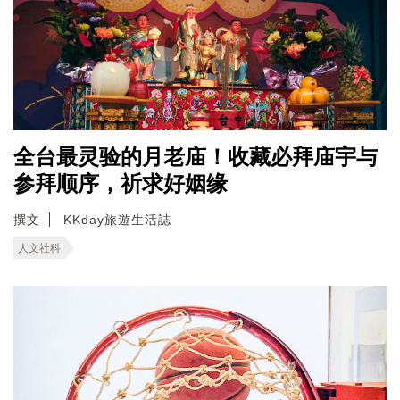
全台最灵验的月老庙！收藏必拜庙宇与
参拜顺序，祈求好姻缘
撰文
KKday旅遊生活誌
人文社科