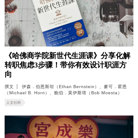
《哈佛商学院新世代生涯课》分享化解
转职焦虑3步骤！带你有效设计职涯方
向
撰文
伊森．伯恩斯坦（Ethan Bernstein）、麥可．霍恩
（Michael B. Horn）、鮑伯．莫伊斯塔（Bob Moesta）
人文社科