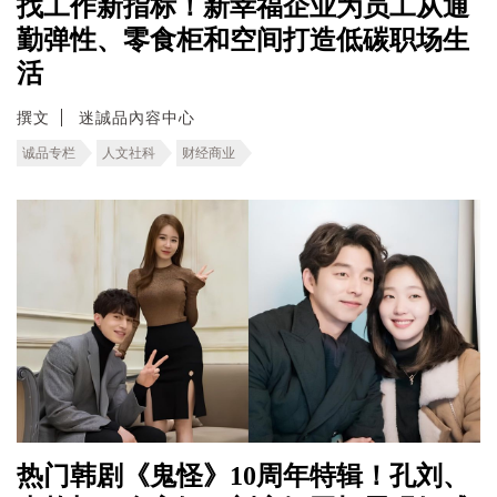
找工作新指标！新幸福企业为员工从通
勤弹性、零食柜和空间打造低碳职场生
活
撰文
迷誠品內容中心
诚品专栏
人文社科
财经商业
热门韩剧《鬼怪》10周年特辑！孔刘、