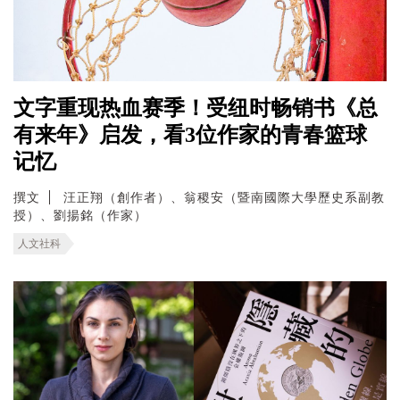
文字重现热血赛季！受纽时畅销书《总
有来年》启发，看3位作家的青春篮球
记忆
撰文
汪正翔（創作者）、翁稷安（暨南國際大學歷史系副教
授）、劉揚銘（作家）
人文社科