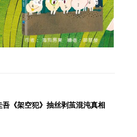
圭吾《架空犯》抽丝剥茧混沌真相